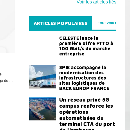
Voir les articles liés
ARTICLES POPULAIRES
TOUT VOIR
CELESTE lance la
première offre FTTO à
100 Gbit/s du marché
entreprise
SPIE accompagne la
modernisation des
e
infrastructures des
e de ...
sites logistiques de
BACK EUROP FRANCE
Un réseau privé 5G
campus renforce les
opérations
automatisées du
terminal CTA du port