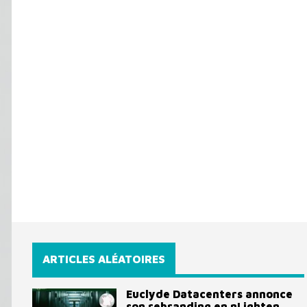
ARTICLES ALÉATOIRES
Euclyde Datacenters annonce
son rebranding en nLighten