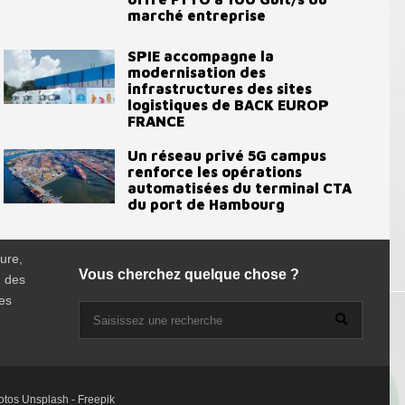
marché entreprise
SPIE accompagne la
modernisation des
infrastructures des sites
logistiques de BACK EUROP
FRANCE
Un réseau privé 5G campus
renforce les opérations
automatisées du terminal CTA
du port de Hambourg
ure,
Vous cherchez quelque chose ?
, des
es
hotos
Unsplash
-
Freepik