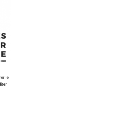
er le
iter