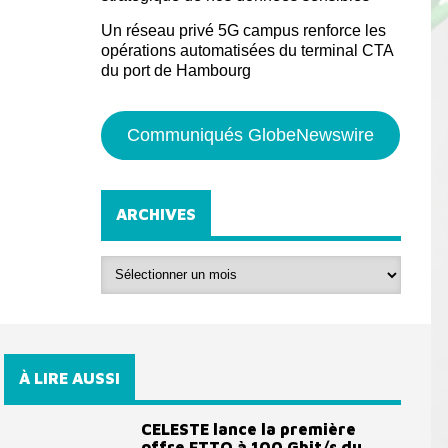
Un réseau privé 5G campus renforce les
opérations automatisées du terminal CTA
du port de Hambourg
Communiqués GlobeNewswire
ARCHIVES
À LIRE AUSSI
CELESTE lance la première
offre FTTO à 100 Gbit/s du