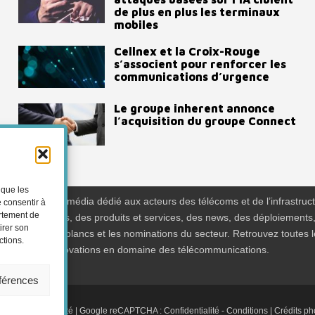
de plus en plus les terminaux
mobiles
Cellnex et la Croix-Rouge
s’associent pour renforcer les
communications d’urgence
Le groupe inherent annonce
l’acquisition du groupe Connect
 que les
ra News est un média dédié aux acteurs des télécoms et de l’infrastruct
e consentir à
ortement de
z des expertises, des produits et services, des news, des déploiements
irer son
ts, des livres blancs et les nominations du secteur. Retrouvez toutes l
ctions.
ions sur les innovations en domaine des télécommunications.
éférences
ue de confidentialité
| Google reCAPTCHA :
Confidentialité
-
Conditions
| Crédits p