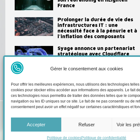
France
Prolonger la durée de vie des
infrastructures IT : une
nécessité face à la pénurie et à
l’inflation des composants
Syage annonce un partenariat
stratégique avec Cloudflare
pour renforcer la
cybersécurité
Gérer le consentement aux cookies
Pour offrir les meilleures expériences, nous utilisons des technologies telles
Telco Inf
cookies pour stocker et/ou accéder aux informations des appareils. Le fait d
ces technologies nous permettra de traiter des données telles que le comp
retrouve
navigation ou les ID uniques sur ce site. Le fait de ne pas consentir ou de ret
évènemen
consentement peut avoir un effet négatif sur certaines caractéristiques et fon
informat
Accepter
Refuser
Voir les pr
Politique de cookies
Politique de confidentialité
© 2025 Telco Infra News. Tous droits réservés.
Mentions Légales
-
Politiq