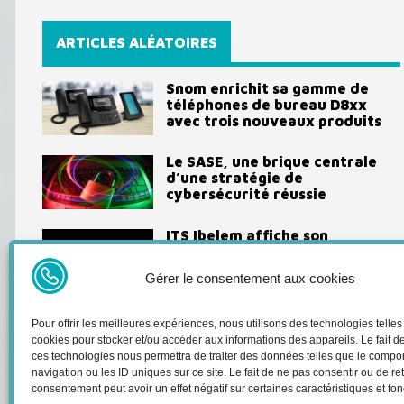
ARTICLES ALÉATOIRES
Snom enrichit sa gamme de
téléphones de bureau D8xx
avec trois nouveaux produits
Le SASE, une brique centrale
d’une stratégie de
cybersécurité réussie
ITS Ibelem affiche son
engagement envers
l’excellence avec l’obtention de
Gérer le consentement aux cookies
la certification ACN d’Apple
Pour offrir les meilleures expériences, nous utilisons des technologies telles
Telco Inf
cookies pour stocker et/ou accéder aux informations des appareils. Le fait d
ces technologies nous permettra de traiter des données telles que le comp
retrouve
navigation ou les ID uniques sur ce site. Le fait de ne pas consentir ou de ret
évènemen
consentement peut avoir un effet négatif sur certaines caractéristiques et fon
informat