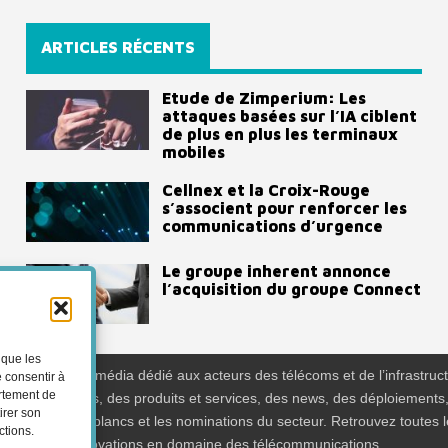
ARTICLES RÉCENTS
Etude de Zimperium: Les
attaques basées sur l’IA ciblent
de plus en plus les terminaux
mobiles
Cellnex et la Croix-Rouge
s’associent pour renforcer les
communications d’urgence
Le groupe inherent annonce
l’acquisition du groupe Connect
 que les
ra News est un média dédié aux acteurs des télécoms et de l’infrastruct
e consentir à
ortement de
z des expertises, des produits et services, des news, des déploiements
irer son
ts, des livres blancs et les nominations du secteur. Retrouvez toutes l
ctions.
ions sur les innovations en domaine des télécommunications.