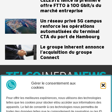
CELESTE lance la première
offre FTTO à 100 Gbit/s du
marché entreprise
Un réseau privé 5G campus
renforce les opérations
automatisées du terminal
CTA du port de Hambourg
Le groupe inherent annonce
l’acquisition du groupe
Connect
Gérer le consentement aux
cookies
Telco Infra News est un média dédié aux acteurs des télécoms
et de l’infrastructure, retrouvez des expertises, des produits et
Pour offrir les meilleures expériences, nous utilisons des technologies
services, des news, des déploiements, des évènements, des
telles que les cookies pour stocker et/ou accéder aux informations des
livres blancs et les nominations du secteur. Retrouvez toutes les
appareils. Le fait de consentir à ces technologies nous permettra de
informations sur les innovations en domaine des
traiter des données telles que le comportement de navigation ou les ID