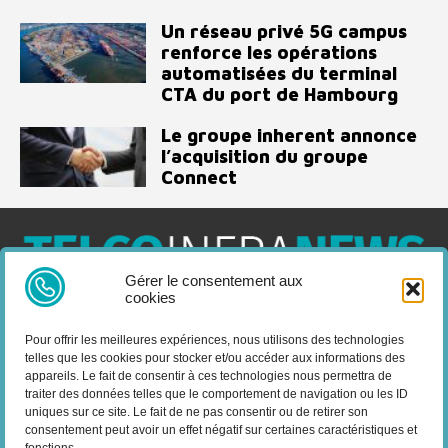
Un réseau privé 5G campus
renforce les opérations
automatisées du terminal
CTA du port de Hambourg
Le groupe inherent annonce
l’acquisition du groupe
Connect
Gérer le consentement aux
cookies
Telco Infra News est un média dédié aux acteurs des télécoms
et de l’infrastructure, retrouvez des expertises, des produits et
Pour offrir les meilleures expériences, nous utilisons des technologies
services, des news, des déploiements, des évènements, des
telles que les cookies pour stocker et/ou accéder aux informations des
livres blancs et les nominations du secteur. Retrouvez toutes les
appareils. Le fait de consentir à ces technologies nous permettra de
informations sur les innovations en domaine des
traiter des données telles que le comportement de navigation ou les ID
télécommunications.
uniques sur ce site. Le fait de ne pas consentir ou de retirer son
consentement peut avoir un effet négatif sur certaines caractéristiques et