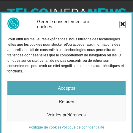
Gérer le consentement aux
cookies
Telco Infra News est un média dédié aux acteurs des télécoms
et de l’infrastructure, retrouvez des expertises, des produits et
Pour offrir les meilleures expériences, nous utilisons des technologies
services, des news, des déploiements, des évènements, des
telles que les cookies pour stocker et/ou accéder aux informations des
livres blancs et les nominations du secteur. Retrouvez toutes les
appareils. Le fait de consentir à ces technologies nous permettra de
informations sur les innovations en domaine des
traiter des données telles que le comportement de navigation ou les ID
uniques sur ce site. Le fait de ne pas consentir ou de retirer son
télécommunications.
consentement peut avoir un effet négatif sur certaines caractéristiques et
fonctions.
Vous cherchez quelque chose ?
Accepter
Refuser
© 2025 Telco Infra News. Tous droits réservés.
Mentions Légales
-
Voir les préférences
Politique de confidentialité
| Google reCAPTCHA :
Confidentialité
-
Conditions
| Crédits photos
Unsplash
-
Freepik
Politique de cookies
Politique de confidentialité