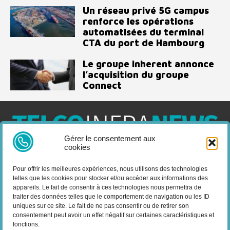
Un réseau privé 5G campus
renforce les opérations
automatisées du terminal
CTA du port de Hambourg
Le groupe inherent annonce
l’acquisition du groupe
Connect
Gérer le consentement aux
cookies
Telco Infra News est un média dédié aux acteurs des télécoms
et de l’infrastructure, retrouvez des expertises, des produits et
Pour offrir les meilleures expériences, nous utilisons des technologies
services, des news, des déploiements, des évènements, des
telles que les cookies pour stocker et/ou accéder aux informations des
livres blancs et les nominations du secteur. Retrouvez toutes les
appareils. Le fait de consentir à ces technologies nous permettra de
informations sur les innovations en domaine des
traiter des données telles que le comportement de navigation ou les ID
télécommunications.
uniques sur ce site. Le fait de ne pas consentir ou de retirer son
consentement peut avoir un effet négatif sur certaines caractéristiques et
fonctions.
Vous cherchez quelque chose ?