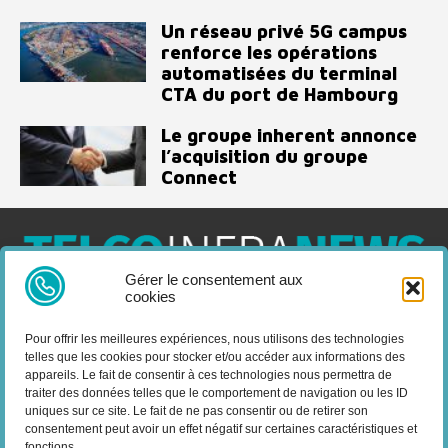
Un réseau privé 5G campus
renforce les opérations
automatisées du terminal
CTA du port de Hambourg
Le groupe inherent annonce
l’acquisition du groupe
Connect
Gérer le consentement aux
cookies
Telco Infra News est un média dédié aux acteurs des télécoms
et de l’infrastructure, retrouvez des expertises, des produits et
Pour offrir les meilleures expériences, nous utilisons des technologies
services, des news, des déploiements, des évènements, des
telles que les cookies pour stocker et/ou accéder aux informations des
livres blancs et les nominations du secteur. Retrouvez toutes les
appareils. Le fait de consentir à ces technologies nous permettra de
informations sur les innovations en domaine des
traiter des données telles que le comportement de navigation ou les ID
uniques sur ce site. Le fait de ne pas consentir ou de retirer son
télécommunications.
consentement peut avoir un effet négatif sur certaines caractéristiques et
fonctions.