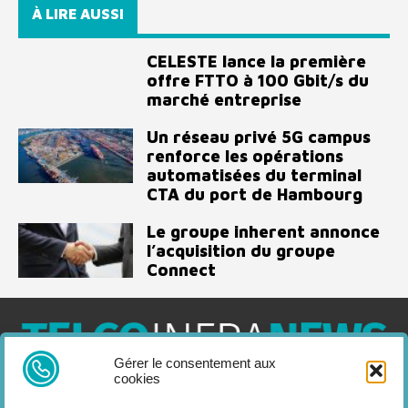
À LIRE AUSSI
CELESTE lance la première
offre FTTO à 100 Gbit/s du
marché entreprise
Un réseau privé 5G campus
renforce les opérations
automatisées du terminal
CTA du port de Hambourg
Le groupe inherent annonce
l’acquisition du groupe
Connect
Gérer le consentement aux
cookies
Telco Infra News est un média dédié aux acteurs des télécoms
et de l’infrastructure, retrouvez des expertises, des produits et