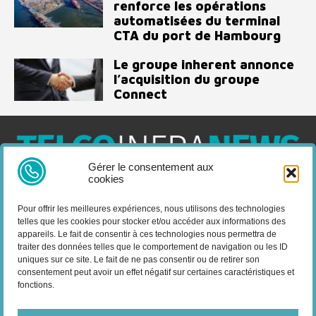
renforce les opérations
automatisées du terminal
CTA du port de Hambourg
Le groupe inherent annonce
l’acquisition du groupe
Connect
Gérer le consentement aux
cookies
Telco Infra News est un média dédié aux acteurs des télécoms
et de l’infrastructure, retrouvez des expertises, des produits et
Pour offrir les meilleures expériences, nous utilisons des technologies
services, des news, des déploiements, des évènements, des
telles que les cookies pour stocker et/ou accéder aux informations des
livres blancs et les nominations du secteur. Retrouvez toutes les
appareils. Le fait de consentir à ces technologies nous permettra de
informations sur les innovations en domaine des
traiter des données telles que le comportement de navigation ou les ID
télécommunications.
uniques sur ce site. Le fait de ne pas consentir ou de retirer son
consentement peut avoir un effet négatif sur certaines caractéristiques et
fonctions.
Vous cherchez quelque chose ?