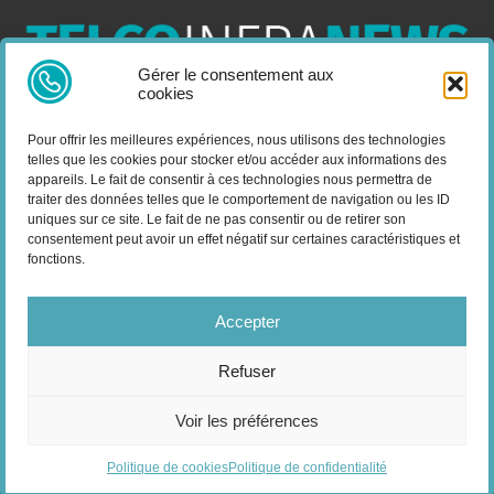
Gérer le consentement aux
cookies
Telco Infra News est un média dédié aux acteurs des télécoms
et de l’infrastructure, retrouvez des expertises, des produits et
Pour offrir les meilleures expériences, nous utilisons des technologies
services, des news, des déploiements, des évènements, des
telles que les cookies pour stocker et/ou accéder aux informations des
livres blancs et les nominations du secteur. Retrouvez toutes les
appareils. Le fait de consentir à ces technologies nous permettra de
informations sur les innovations en domaine des
traiter des données telles que le comportement de navigation ou les ID
télécommunications.
uniques sur ce site. Le fait de ne pas consentir ou de retirer son
consentement peut avoir un effet négatif sur certaines caractéristiques et
fonctions.
Vous cherchez quelque chose ?
Accepter
Refuser
© 2025 Telco Infra News. Tous droits réservés.
Mentions Légales
-
Voir les préférences
Politique de confidentialité
| Google reCAPTCHA :
Confidentialité
-
Conditions
| Crédits photos
Unsplash
-
Freepik
Politique de cookies
Politique de confidentialité