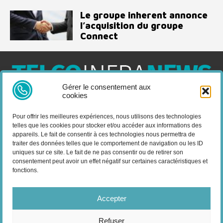
Le groupe inherent annonce
l’acquisition du groupe
Connect
Gérer le consentement aux
cookies
Telco Infra News est un média dédié aux acteurs des télécoms
et de l’infrastructure, retrouvez des expertises, des produits et
Pour offrir les meilleures expériences, nous utilisons des technologies
services, des news, des déploiements, des évènements, des
telles que les cookies pour stocker et/ou accéder aux informations des
livres blancs et les nominations du secteur. Retrouvez toutes les
appareils. Le fait de consentir à ces technologies nous permettra de
informations sur les innovations en domaine des
traiter des données telles que le comportement de navigation ou les ID
télécommunications.
uniques sur ce site. Le fait de ne pas consentir ou de retirer son
consentement peut avoir un effet négatif sur certaines caractéristiques et
fonctions.
Vous cherchez quelque chose ?
Accepter
Refuser